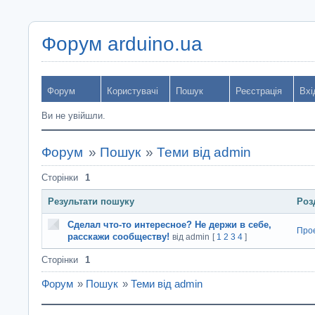
Форум arduino.ua
Форум
Користувачі
Пошук
Реєстрація
Вхі
Ви не увійшли.
Форум
»
Пошук
»
Теми від admin
Сторінки
1
Результати пошуку
Роз
Сделал что-то интересное? Не держи в себе,
Про
расскажи сообществу!
від admin
[
1
2
3
4
]
Сторінки
1
Форум
»
Пошук
»
Теми від admin