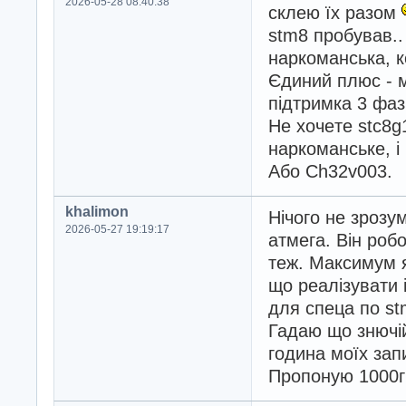
2026-05-28 08:40:38
склею їх разом
stm8 пробував.. 
наркоманська, к
Єдиний плюс - 
підтримка 3 фаз
Не хочeте stc8g
наркоманське, і 
Або Ch32v003.
khalimon
Нічого не зрозу
2026-05-27 19:19:17
атмега. Він робо
теж. Максимум я
що реалізувати 
для спеца по st
Гадаю що знючій
година моїх зап
Пропоную 1000г