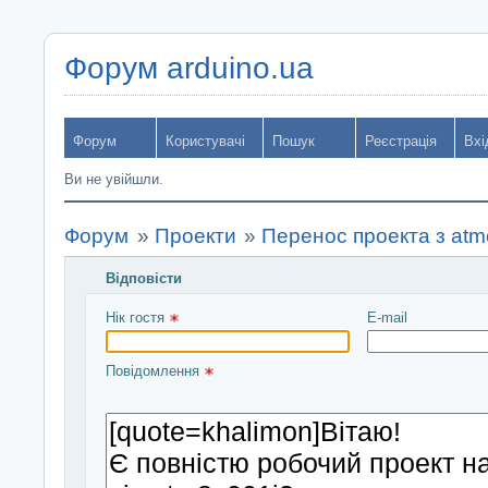
Форум arduino.ua
Форум
Користувачі
Пошук
Реєстрація
Вхі
Ви не увійшли.
Форум
»
Проекти
»
Перенос проекта з atm
Відповісти
Введіть повідомлення і натисніть Надіслати
Нік гостя 
E-mail
Повідомлення 