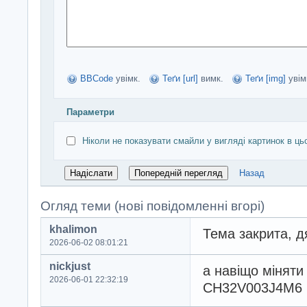
BBCode
увімк.
Теґи [url]
вимк.
Теґи [img]
увім
Параметри
Ніколи не показувати смайли у вигляді картинок в ць
Назад
Огляд теми (нові повідомленні вгорі)
khalimon
Тема закрита, д
2026-06-02 08:01:21
nickjust
а навіщо міняти
2026-06-01 22:32:19
CH32V003J4M6 2