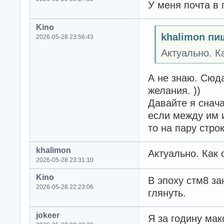
У меня почта в 
Kino
khalimon пи
2026-05-28 23:56:43
Актуально. К
А не знаю. Сюда
желания. ))
Давайте я снача
если между им и
то на пару стро
khalimon
Актуально. Как 
2026-05-28 23:31:10
Kino
В эпоху стм8 за
2026-05-28 22:23:06
глянуть.
jokeer
Я за годину мак