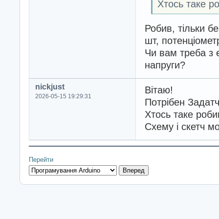
Хтось таке р
Робив, тільки бе
шт, потенціомет
Чи вам треба з 
напруги?
nickjust
Вітаю!
2026-05-15 19:29:31
Потрібен Задатч
Хтось таке роби
Схему і скетч м
Перейти