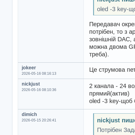
oled -3 key-
Передавач окре
потрібен, то з 
зовнішній DAC, 
можна двома GP
треба).
jokeer
Це струмова пе
2026-05-16 08:16:13
nickjust
2 канала - 24 в
2026-05-16 08:10:36
прямий(актив)
oled -3 key-щоб
dimich
nickjust пиш
2026-05-15 20:26:41
Потрібен Зад