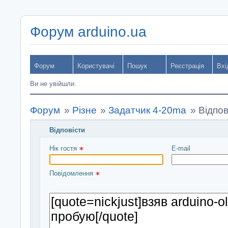
Форум arduino.ua
Форум
Користувачі
Пошук
Реєстрація
Вхі
Ви не увійшли.
Форум
»
Різне
»
Задатчик 4-20ma
»
Відпов
Відповісти
Введіть повідомлення і натисніть Надіслати
Нік гостя 
E-mail
Повідомлення 