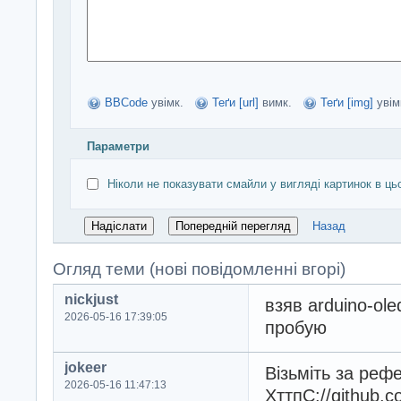
BBCode
увімк.
Теґи [url]
вимк.
Теґи [img]
увім
Параметри
Ніколи не показувати смайли у вигляді картинок в ць
Назад
Огляд теми (нові повідомленні вгорі)
nickjust
взяв arduino-o
2026-05-16 17:39:05
пробую
jokeer
Візьміть за реф
2026-05-16 11:47:13
ХттпС://github.c