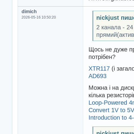
dimich
nickjust пиш
2026-05-16 10:50:20
2 канала - 2
прямий(актив
Щось не дуже пр
потрібен?
XTR117
(і зага
AD693
Можна і на диск
кілька резисторі
Loop-Powered 4m
Convert 1V to 5
Introduction to 
nickjust пиш