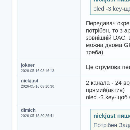
oled -3 key-
Передавач окре
потрібен, то з 
зовнішній DAC, 
можна двома GP
треба).
jokeer
Це струмова пе
2026-05-16 08:16:13
nickjust
2 канала - 24 в
2026-05-16 08:10:36
прямий(актив)
oled -3 key-щоб
dimich
nickjust пиш
2026-05-15 20:26:41
Потрібен Зад