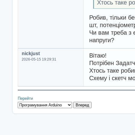
Хтось таке р
Робив, тільки бе
шт, потенціомет
Чи вам треба з 
напруги?
nickjust
Вітаю!
2026-05-15 19:29:31
Потрібен Задатч
Хтось таке роби
Схему і скетч м
Перейти