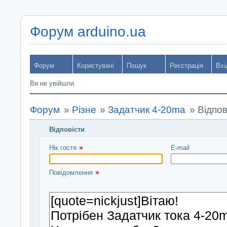
Форум arduino.ua
Форум
Користувачі
Пошук
Реєстрація
Вхі
Ви не увійшли.
Форум
»
Різне
»
Задатчик 4-20ma
»
Відпов
Відповісти
Введіть повідомлення і натисніть Надіслати
Нік гостя 
E-mail
Повідомлення 