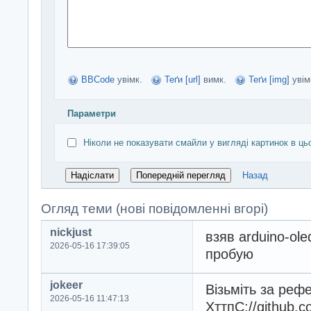
BBCode
увімк.
Теґи [url]
вимк.
Теґи [img]
увім
Параметри
Ніколи не показувати смайли у вигляді картинок в ць
Назад
Огляд теми (нові повідомленні вгорі)
nickjust
взяв arduino-o
2026-05-16 17:39:05
пробую
jokeer
Візьміть за реф
2026-05-16 11:47:13
ХттпС://github.c