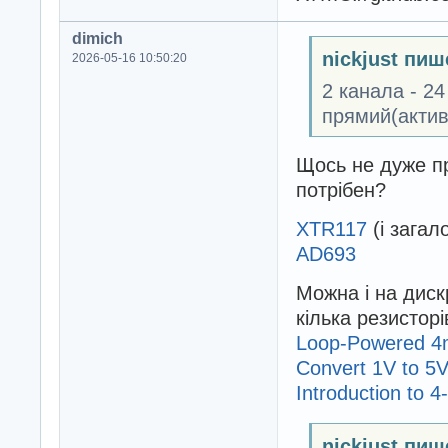
dimich
nickjust пиш
2026-05-16 10:50:20
2 канала - 2
прямий(актив
Щось не дуже пр
потрібен?
XTR117
(і зага
AD693
Можна і на диск
кілька резисторі
Loop-Powered 4m
Convert 1V to 5
Introduction to 
nickjust пиш