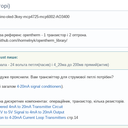
орі)
uino-oled-3key-mcp4725-mcp6002-AO3400
 за референс opentherm - 1 транзистор і 2 оптрона.
ithub.com/ihormelnyk/opentherm_library/
just пише:
нала - 24 вольта петля(пасив) і 4_20ма до 200мв прямий(актив)
дуже прояснили. Вам трансміттер для струмової петлі потрібен?
і загалом
4-20mA signal conditioners
).
на дискретних компонентах: операційник, транзистор, кілька резисторів.
ered 4mA to 20mA Transmitter Circuit
1V to 5V Signal to 4mA to 20mA Output
ion to 4-20mA Current Loop Transmitters
cтр.14