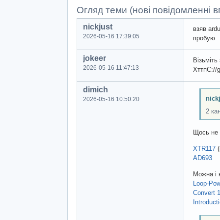
Огляд теми (нові повідомленні вг
nickjust
взяв ard
2026-05-16 17:39:05
пробую
jokeer
Візьміть
2026-05-16 11:47:13
ХттпС://g
dimich
nick
2026-05-16 10:50:20
2 ка
Щось не 
XTR117
(
AD693
Можна і 
Loop-Pow
Convert 
Introduct