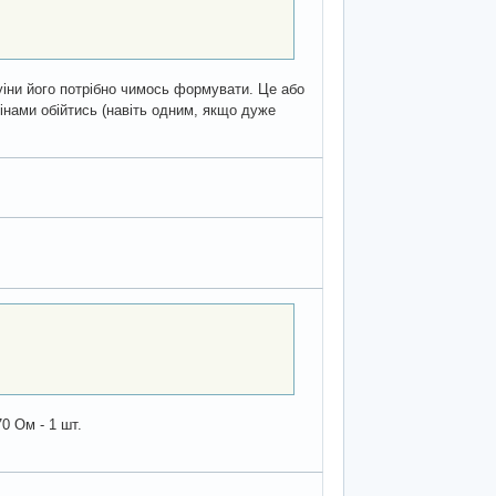
уіни його потрібно чимось формувати. Це або
інами обійтись (навіть одним, якщо дуже
70 Ом - 1 шт.