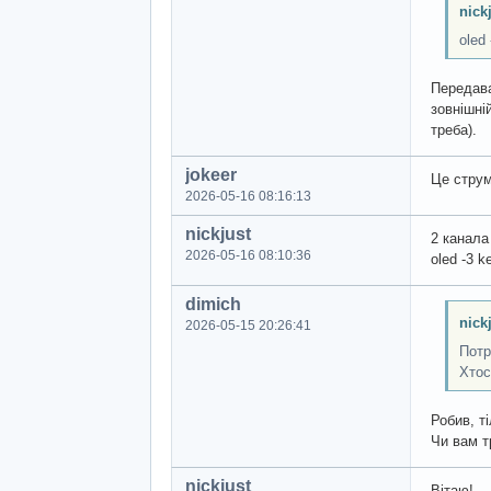
nick
oled
Передава
зовнішні
треба).
jokeer
Це струм
2026-05-16 08:16:13
nickjust
2 канала
2026-05-16 08:10:36
oled -3 
dimich
nick
2026-05-15 20:26:41
Потр
Хтос
Робив, т
Чи вам т
nickjust
Вітаю!