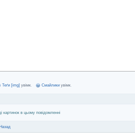
Теґи [img]
увімк.
Смайлики
увімк.
ді картинок в цьому повідомленні
Назад