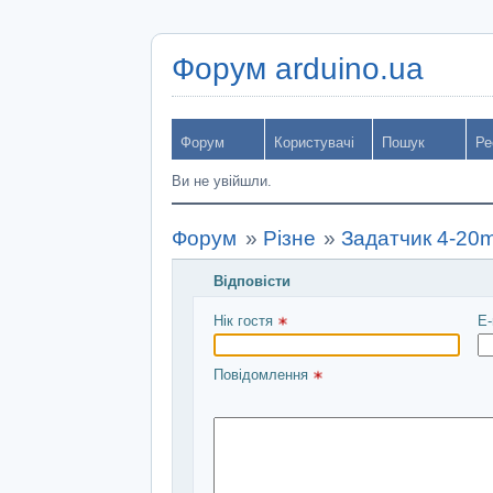
Форум arduino.ua
Форум
Користувачі
Пошук
Ре
Ви не увійшли.
Форум
»
Різне
»
Задатчик 4-20
Відповісти
Введіть повідомлення і натисніть Над
Нік гостя 
E-
Повідомлення 