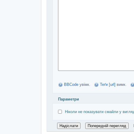
BBCode
увімк.
Теґи [url]
вимк.
Параметри
Ніколи не показувати смайли у вигля