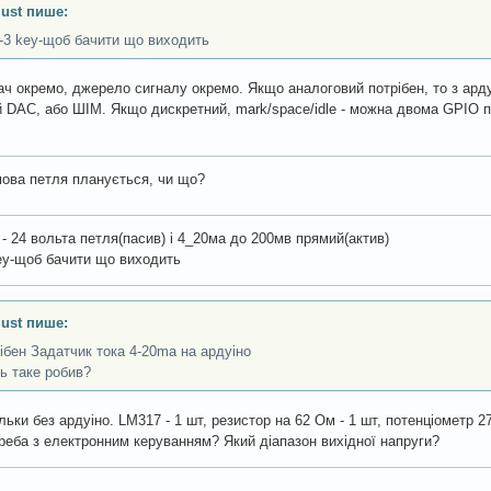
just пише:
 -3 key-щоб бачити що виходить
ч окремо, джерело сигналу окремо. Якщо аналоговий потрібен, то з ард
й DAC, або ШІМ. Якщо дискретний, mark/space/idle - можна двома GPIO п
ова петля планується, чи що?
 - 24 вольта петля(пасив) і 4_20ма до 200мв прямий(актив)
key-щоб бачити що виходить
just пише:
ібен Задатчик тока 4-20ma на ардуіно
ь таке робив?
ільки без ардуіно. LM317 - 1 шт, резистор на 62 Ом - 1 шт, потенціометр 2
реба з електронним керуванням? Який діапазон вихідної напруги?