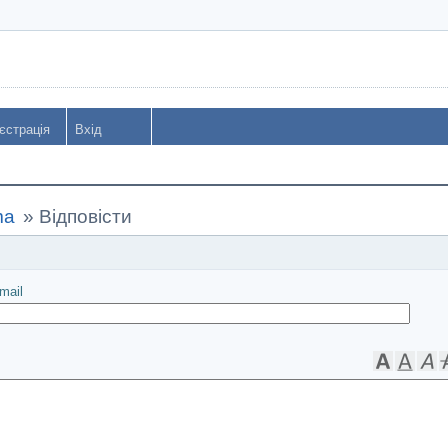
єстрація
Вхід
ma
»
Відповісти
іслати
mail