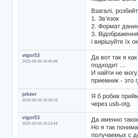
Взагалі, розбийт
1. Звʼязок
2. Формат даних
3. Відображення
і вирішуйте їх о
vigor53
Да вот так я ка
2025-05-04 16:45:49
подходит ...
И найти не мог
приемник - это 
jokeer
Я б робив прийм
2025-05-04 16:39:15
через usb-otg.
vigor53
Да именно такое
2025-05-04 16:13:44
Но я так поним
получаемых с д