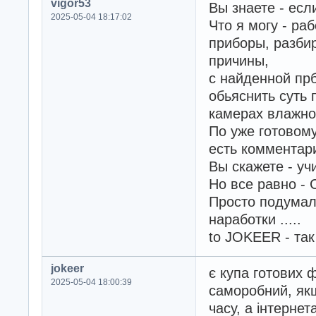
vigor53
Вы знаете - есл
2025-05-04 18:17:02
Что я могу - ра
приборы, разби
причины,
с найденной прб
обьяснить суть 
камерах влажнос
По уже готовому
есть комментари
Вы скажете - уч
Но все равно -
Просто подумал
наработки .....
to JOKEER - та
jokeer
є купа готових 
2025-05-04 18:00:39
саморобний, якщ
часу, а інтернет