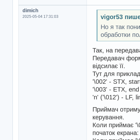
dimich
vigor53 пише
2025-05-04 17:31:03
Но я так пон
обработки по
Так, на передав
Передавач формує
відсилає її.
Тут для приклад
'\002' - STX, star
'\003' - ETX, end 
'n' ('\012') - LF, 
Приймач отримує
керування.
Коли приймає '\
початок екрана: 