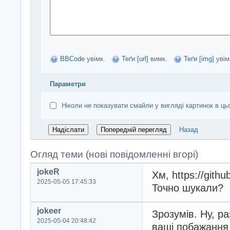
BBCode
увімк.
Теґи [url]
вимк.
Теґи [img]
увім
Параметри
Ніколи не показувати смайли у вигляді картинок в ць
Назад
Огляд теми (нові повідомленні вгорі)
jokeR
Хм, https://git
2025-05-05 17:45:33
Точно шукали?
jokeer
Зрозумів. Ну, ра
2025-05-04 20:48:42
ваші побажання 