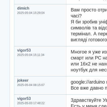
dimich
Вам просто отр
2025-05-04 15:29:04
часі?
Я би зробив уні
символів та від
термінал. А пер
вигляді готовог
vigor53
Многое я уже из
2025-05-04 15:11:34
смарт или РС на
или 16х2 не нах
ноутбук для не
jokeer
google://arduino 
2025-05-04 08:15:07
Все вже давно 
vigor53
Здравствуйте 
2025-05-03 17:48:22
Есть у меня сде