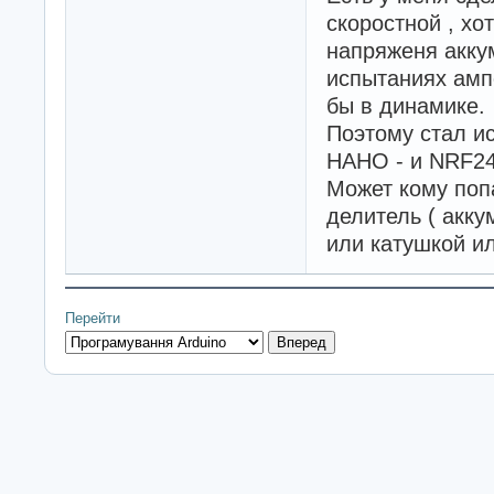
скоростной , хо
напряженя акку
испытаниях амп
бы в динамике.
Поэтому стал и
НАНО - и NRF24
Может кому поп
делитель ( акку
или катушкой ил
Перейти