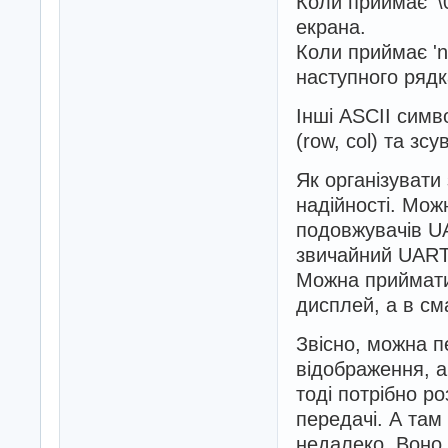
Коли приймає '\0
екрана.
Коли приймає 'n
наступного рядк
Інші ASCII симв
(row, col) та зсу
Як організувати 
надійності. Мож
подовжувачів UA
звичайний UART
Можна приймати
дисплей, а в с
Звісно, можна п
відображення, а 
тоді потрібно р
передачі. А там 
недалеко. Воно