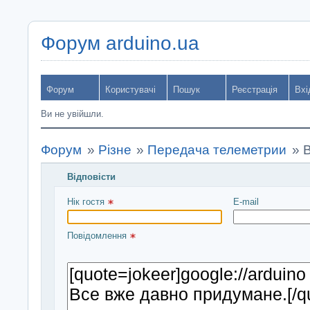
Форум arduino.ua
Форум
Користувачі
Пошук
Реєстрація
Вхі
Ви не увійшли.
Форум
»
Різне
»
Передача телеметрии
»
В
Відповісти
Введіть повідомлення і натисніть Надіслати
Нік гостя 
E-mail
Повідомлення 