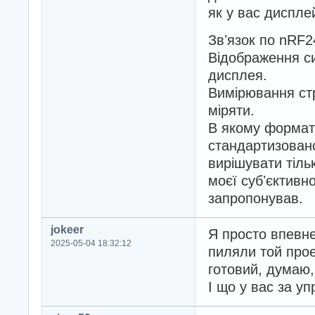
як у вас диспле
Звʼязок по nRF2
Відображення си
дисплея.
Вимірювання стр
міряти.
В якому форматі
стандартизовано
вирішувати тіль
моєї субʼєктивно
запропонував.
jokeer
Я просто впевнен
2025-05-04 18:32:12
пиляли той прое
готовий, думаю,
І що у вас за у