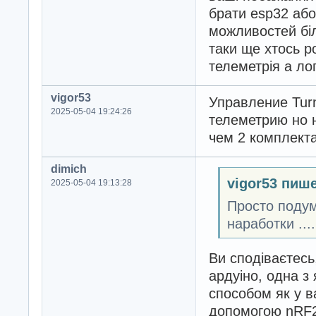
брати esp32 або 
можливостей біл
таки ще хтось р
телеметрія а лог
vigor53
Управление Turn
2025-05-04 19:24:26
телеметрию но 
чем 2 комплекта 
dimich
vigor53 пише
2025-05-04 19:13:28
Просто подум
наработки ....
Ви сподіваєтесь
ардуіно, одна з
способом як у в
допомогою nRF24