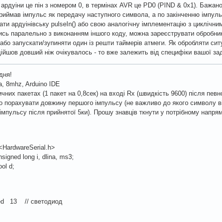
 ардуіни це пін з номером 0, в термінах AVR це PD0 (PIND & 0x1). Баж
приймав імпульс як передачу наступного символа, а по закінченню імпуль
ати ардуінівську pulseIn() або свою аналогічну імплементацію з цикліч
ись паралельно з виконанням іншого коду, можна зареєструвати обробник P
, або запускати/зупиняти один із решти таймерів атмеги. Як обробляти сит
ійшов довший ніж очікувалось - то вже залежить від специфіки вашої зад
дня!
, 8mhz, Arduino IDE
ичних пакетах (1 пакет на 0,8сек) на вході Rx (швидкість 9600) після пев
о порахувати довжину першого імпульсу (не важливо до якого символу в
імпульсу після прийнятої 5ки). Прошу знавців ткнути у потрібному напрям
 <HardwareSerial.h>
unsigned long i, dlina, ms3;
ool d;
led 13 // светодиод