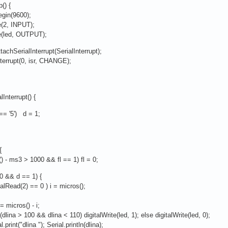
() {
gin(9600);
2, INPUT);
(led, OUTPUT);
tachSerialInterrupt(SerialInterrupt);
errupt(0, isr, CHANGE);
lInterrupt() {
== '5') d = 1;
{
s() - ms3 > 1000 && fl == 1) fl = 0;
 0 && d == 1) {
alRead(2) == 0 ) i = micros();
micros() - i;
ina > 100 && dlina < 110) digitalWrite(led, 1); else digitalWrite(led, 0);
int("dlina "); Serial.println(dlina);