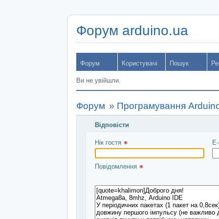
Форум arduino.ua
Форум
Користувачі
Пошук
Ре
Ви не увійшли.
Форум
»
Програмування Arduin
Відповісти
Введіть повідомлення і натисніть Над
Нік гостя 
E-
Повідомлення 