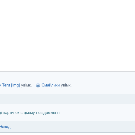
Теґи [img]
увімк.
Смайлики
увімк.
ді картинок в цьому повідомленні
Назад