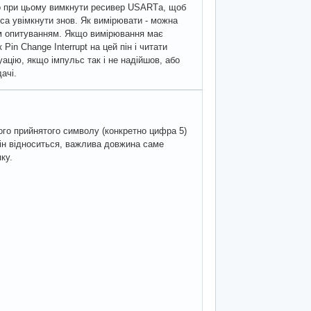
ано при цьому вимкнути ресивер USARTа, щоб
са увімкнути знов. Як вимірювати - можна
ним опитуванням. Якщо вимірювання має
in Change Interrupt на цей пін і читати
уацію, якщо імпульс так і не надійшов, або
ачі.
ного прийнятого символу (конкретно цифра 5)
ін відноситься, важлива довжина саме
ку.