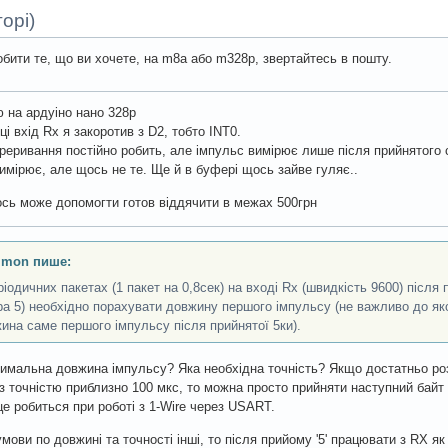
орі)
бити те, що ви хочете, на m8a або m328p, звертайтесь в пошту.
 на ардуіно нано 328р
ці вхід Rx я закоротив з D2, тобто INT0.
реривання постійно робить, але імпульс вимірює лише після прийнятого с
имірює, але щось не те. Ще й в буфері щось зайве гуляє..
сь може допомогти готов віддячити в межах 500грн
imon пише:
ріодичних пакетах (1 пакет на 0,8сек) на вході Rx (швидкість 9600) після
а 5) необхідно порахувати довжину першого імпульсу (не важливо до як
ина саме першого імпульсу після прийнятої 5ки).
имальна довжина імпульсу? Яка необхідна точність? Якщо достатньо роз
із точністю приблизно 100 мкс, то можна просто прийняти наступний байт і
 це робиться при роботі з 1-Wire через USART.
мови по довжині та точності інші, то після прийому '5' працювати з RX я