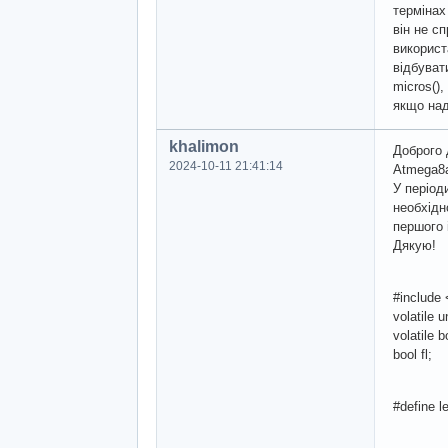
термінах
він не с
використ
відбуват
micros()
якщо над
khalimon
Доброго 
2024-10-11 21:41:14
Atmega8a
У період
необхідн
першого 
Дякую!
#include
volatile 
volatile b
bool fl;
#define 