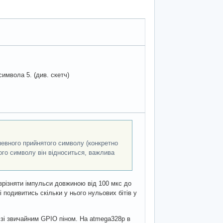
имвола 5. (див. скетч)
 певного прийнятого символу (конкретно
ого символу він відноситься, важлива
різняти імпульси довжиною від 100 мкс до
 подивитись скільки у нього нульових бітів у
к зі звичайним GPIO піном. На atmega328p в