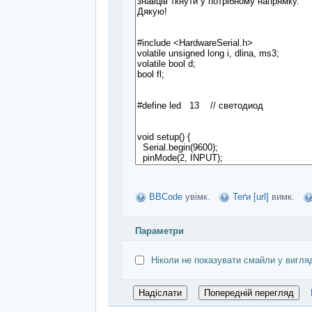
BBCode
увімк.
Теґи [url]
вимк.
Параметри
Ніколи не показувати смайли у вигля