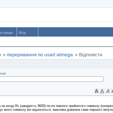
єстрація
Вхід
o
»
переривання по usart atmega
»
Відповісти
іслати
mail