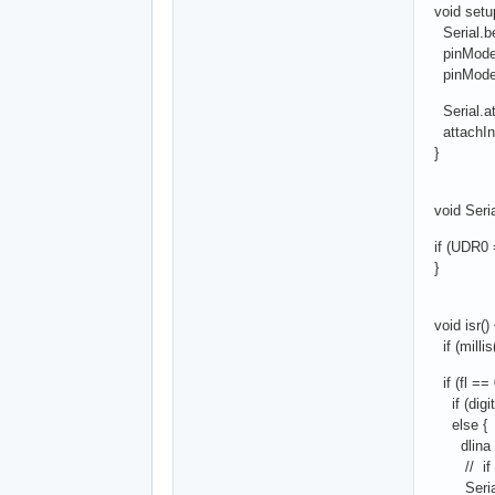
void setup
Serial.be
pinMode(
pinMode
Serial.at
attachInt
}
void Seria
if (UDR0 
}
void isr() 
if (milli
if (fl ==
if (digit
else {
dlina = 
// if (dl
Serial.pr