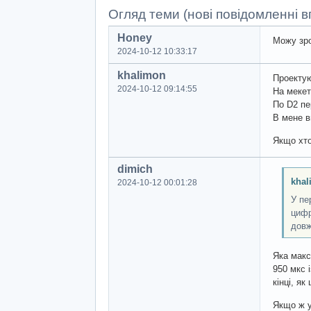
Огляд теми (нові повідомленні вг
Honey
Можу зро
2024-10-12 10:33:17
khalimon
Проектую
2024-10-12 09:14:55
На мекет
По D2 пе
В мене в
Якщо хто
dimich
khal
2024-10-12 00:01:28
У пе
цифр
довж
Яка макс
950 мкс 
кінці, як
Якщо ж у