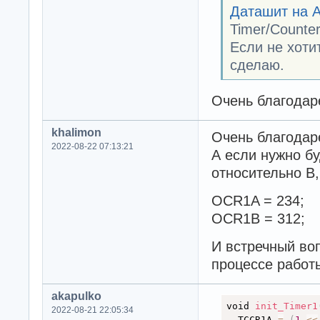
Даташит на 
Timer/Counte
Если не хоти
сделаю.
Очень благодаре
khalimon
Очень благодар
2022-08-22 07:13:21
А если нужно бу
относительно B,
OCR1A = 234;
OCR1B = 312;
И встречный воп
процессе работ
akapulko
void 
init_Timer1
2022-08-21 22:05:34
  TCCR1A 
=
(
1
<
<