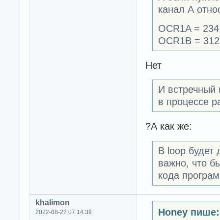
канал А относ
OCR1A = 234
OCR1B = 312
Нет
И встречный 
в процессе р
?А как же:
В loop будет
важно, что б
кода програ
khalimon
Honey пише:
2022-08-22 07:14:39