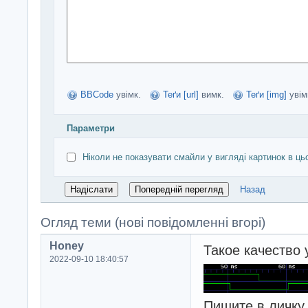
BBCode
увімк.
Теґи [url]
вимк.
Теґи [img]
увім
Параметри
Ніколи не показувати смайли у вигляді картинок в ць
Назад
Огляд теми (нові повідомленні вгорі)
Honey
Такое качество 
2022-09-10 18:40:57
Пишите в личку.