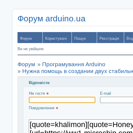
Форум arduino.ua
Форум
Користувачі
Пошук
Реєстрація
Вхі
Ви не увійшли.
Форум
»
Програмування Arduino
»
Нужна помощь в создании двух стабиль
Відповісти
Введіть повідомлення і натисніть Надіслати
Нік гостя 
E-mail
Повідомлення 