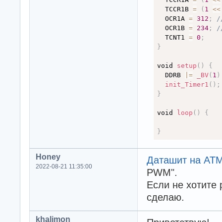
  TCCR1B 
=
(
1
<
<
  OCR1A 
=
312
;
/
  OCR1B 
=
234
;
/
  TCNT1 
=
0
;
}
void 
setup
(
)
{
  DDRB 
|
=
_BV
(
1
)
init_Timer1
(
)
;
}
void 
loop
(
)
{
}
Honey
Даташит на AT
2022-08-21 11:35:00
PWM".
Если не хотите 
сделаю.
khalimon