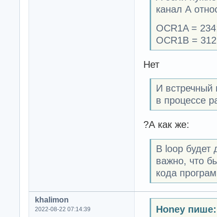
канал А относ
OCR1A = 234
OCR1B = 312
Нет
И встречный 
в процессе р
?А как же:
В loop будет
важно, что б
кода програ
khalimon
Honey пише:
2022-08-22 07:14:39