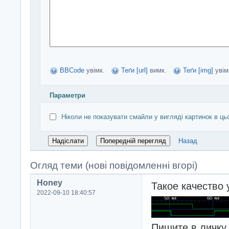
BBCode
увімк.
Теґи [url]
вимк.
Теґи [img]
увім
Параметри
Ніколи не показувати смайли у вигляді картинок в ць
Назад
Огляд теми (нові повідомленні вгорі)
Honey
Такое качество 
2022-09-10 18:40:57
Пишите в личку.