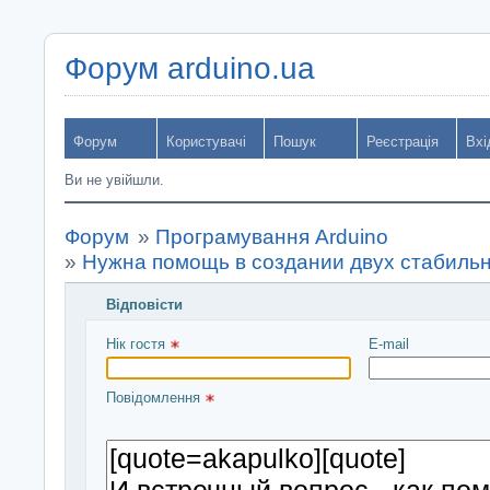
Форум arduino.ua
Форум
Користувачі
Пошук
Реєстрація
Вхі
Ви не увійшли.
Форум
»
Програмування Arduino
»
Нужна помощь в создании двух стабиль
Відповісти
Введіть повідомлення і натисніть Надіслати
Нік гостя 
E-mail
Повідомлення 