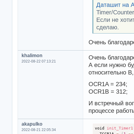
Даташит на 
Timer/Counte
Если не хоти
сделаю.
Очень благодаре
khalimon
Очень благодар
2022-08-22 07:13:21
А если нужно бу
относительно B,
OCR1A = 234;
OCR1B = 312;
И встречный воп
процессе работ
akapulko
void 
init_Timer1
2022-08-21 22:05:34
  TCCR1A 
=
(
1
<
<