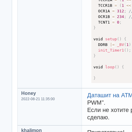
  TCCR1B 
=
(
1
<
<
  OCR1A 
=
312
;
/
  OCR1B 
=
234
;
/
  TCNT1 
=
0
;
}
void 
setup
(
)
{
  DDRB 
|
=
_BV
(
1
)
init_Timer1
(
)
;
}
void 
loop
(
)
{
}
Honey
Даташит на AT
2022-08-21 11:35:00
PWM".
Если не хотите 
сделаю.
khalimon